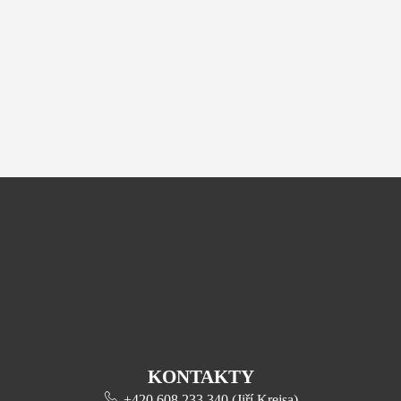
KONTAKTY
+420 608 233 340 (Jiří Krejsa)