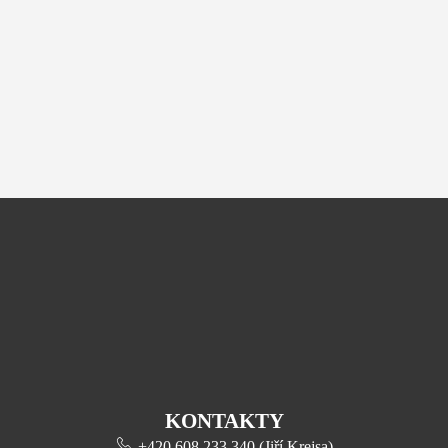
KONTAKTY
+420 608 233 340 (Jiří Krejsa)