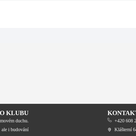
O KLUBU
KONTAK
 týmovém duchu.
+420 608 23
, ale i budování
Klášterní 