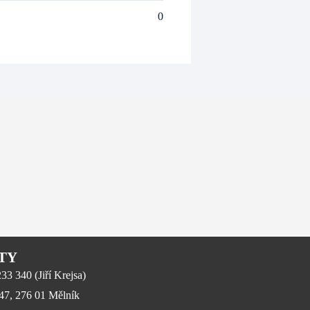
0
TY
3 340 (Jiří Krejsa)
647, 276 01 Mělník