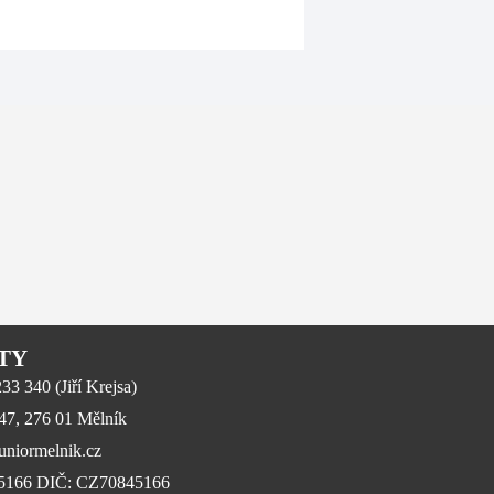
TY
3 340 (Jiří Krejsa)
647, 276 01 Mělník
niormelnik.cz
45166 DIČ: CZ70845166