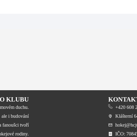
O KLUBU
KONTAK
 týmovém duchu.
+420 608 23
, ale i budování
Klášterní 
a fanoušci tvoří
hokej@hcju
okejové rodiny.
​IČO: 708