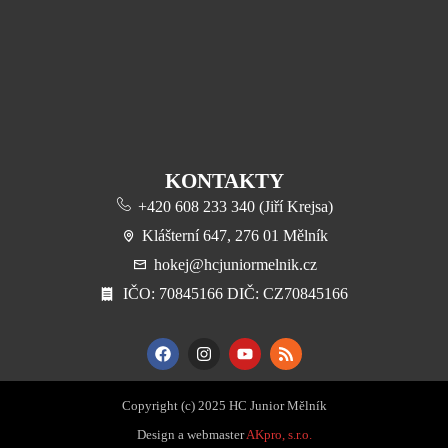
KONTAKTY
+420 608 233 340 (Jiří Krejsa)
Klášterní 647, 276 01 Mělník
hokej@hcjuniormelnik.cz
​IČO: 70845166 DIČ: CZ70845166
Copyright (c) 2025 HC Junior Mělník
Design a webmaster
AKpro, s.r.o.