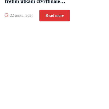
třetím utkání čtvrtfinále…
22 února, 2026
Read more