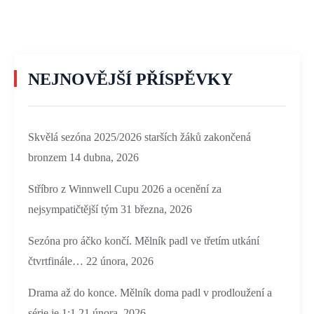
NEJNOVĚJŠÍ PŘÍSPĚVKY
Skvělá sezóna 2025/2026 starších žáků zakončená
bronzem
14 dubna, 2026
Stříbro z Winnwell Cupu 2026 a ocenění za
nejsympatičtější tým
31 března, 2026
Sezóna pro áčko končí. Mělník padl ve třetím utkání
čtvrtfinále…
22 února, 2026
Drama až do konce. Mělník doma padl v prodloužení a
série je 1:1
21 února, 2026