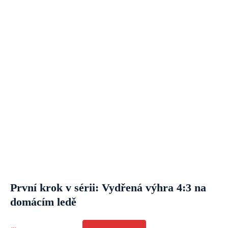
První krok v sérii: Vydřená výhra 4:3 na
domácím ledě