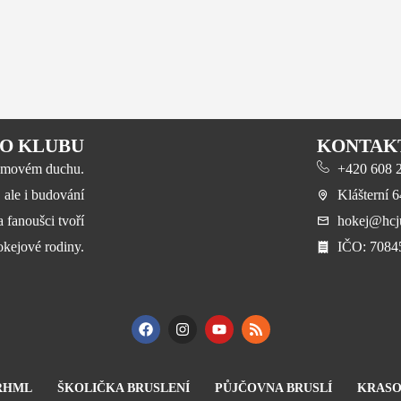
O KLUBU
KONTAK
 týmovém duchu.
+420 608 23
, ale i budování
Klášterní 
a fanoušci tvoří
hokej@hcju
okejové rodiny.
​IČO: 708
RHML
ŠKOLIČKA BRUSLENÍ
PŮJČOVNA BRUSLÍ
KRASO