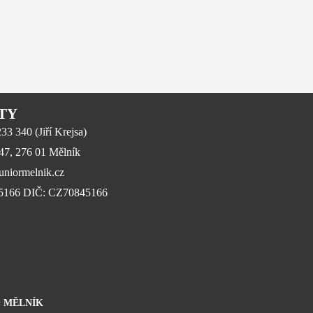
TY
3 340 (Jiří Krejsa)
647, 276 01 Mělník
niormelnik.cz
45166 DIČ: CZ70845166
 MĚLNÍK