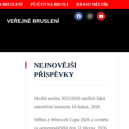
 BRUSLENÍ
PŮJČOVNA BRUSLÍ
KRASO MĚLNÍK
VEŘEJNÉ BRUSLENÍ
NEJNOVĚJŠÍ
PŘÍSPĚVKY
Skvělá sezóna 2025/2026 starších žáků
zakončená bronzem
14 dubna, 2026
Stříbro z Winnwell Cupu 2026 a ocenění
za nejsympatičtější tým
31 března, 2026