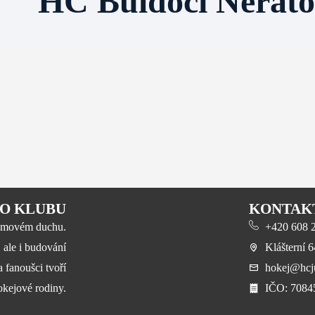
HC Buldoci Nerato
O KLUBU
KONTAK
 týmovém duchu.
+420 608 23
, ale i budování
Klášterní 
a fanoušci tvoří
hokej@hcju
okejové rodiny.
​IČO: 708