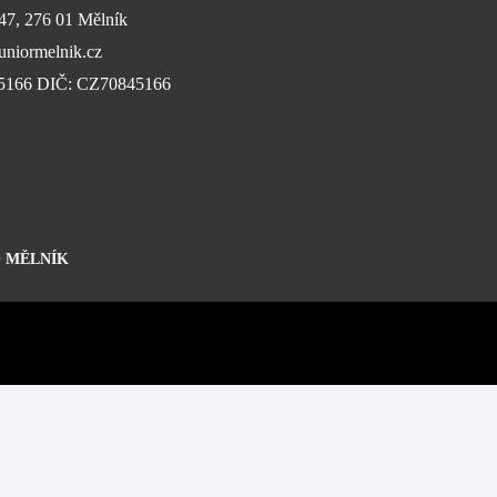
647, 276 01 Mělník
niormelnik.cz
45166 DIČ: CZ70845166
 MĚLNÍK