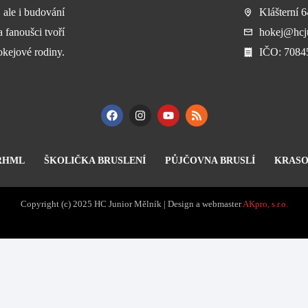
, ale i budování
Klášterní 
a fanoušci tvoří
hokej@hcju
okejové rodiny.
​IČO: 708
RHML
ŠKOLIČKA BRUSLENÍ
PŮJČOVNA BRUSLÍ
KRASO
Copyright (c) 2025 HC Junior Mělník | Design a webmaster
AKpro, s.r.o.