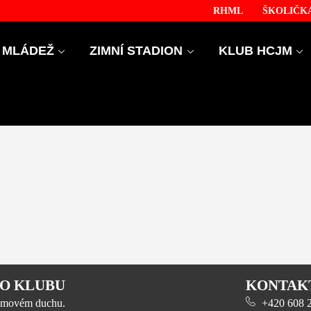
RHML
ŠKOLIČKA
MLÁDEŽ
ZIMNÍ STADION
KLUB HCJM
O KLUBU
KONTAK
 týmovém duchu.
+420 608 23