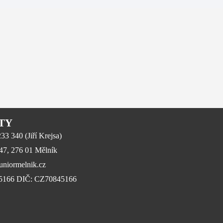
TY
3 340 (Jiří Krejsa)
647, 276 01 Mělník
niormelnik.cz
45166 DIČ: CZ70845166