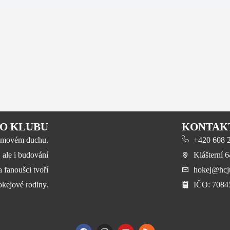
O KLUBU
KONTAK
 týmovém duchu.
+420 608 23
, ale i budování
Klášterní 
a fanoušci tvoří
hokej@hcju
okejové rodiny.
​IČO: 708