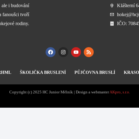
, ale i budování
Klášterní 
a fanoušci tvoří
hokej@hcju
okejové rodiny.
​IČO: 708
RHML
ŠKOLIČKA BRUSLENÍ
PŮJČOVNA BRUSLÍ
KRASO
Copyright (c) 2025 HC Junior Mělník | Design a webmaster
AKpro, s.r.o.