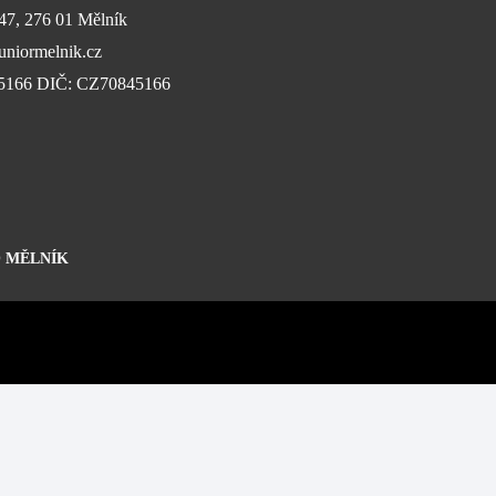
647, 276 01 Mělník
niormelnik.cz
45166 DIČ: CZ70845166
 MĚLNÍK