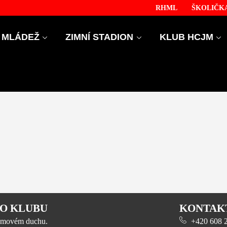
RHML
ŠKOLIČKA
MLÁDEŽ
ZIMNÍ STADION
KLUB HCJM
O KLUBU
KONTAK
 týmovém duchu.
+420 608 23