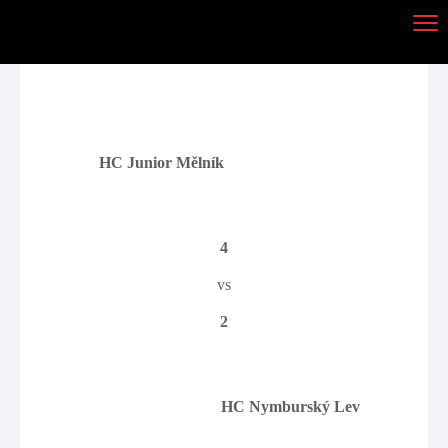
HC Junior Mělník
4
vs
2
HC Nymburský Lev