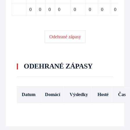
0
0
0
0
0
0
0
0
Odehrané zápasy
ODEHRANÉ ZÁPASY
Datum
Domácí
Výsledky
Hosté
Čas