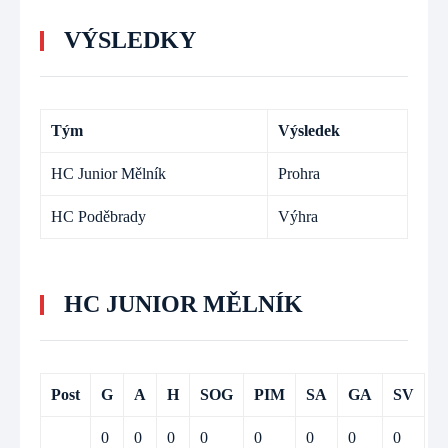
VÝSLEDKY
Tým
Výsledek
HC Junior Mělník
Prohra
HC Poděbrady
Výhra
HC JUNIOR MĚLNÍK
Post
G
A
H
SOG
PIM
SA
GA
SV
0
0
0
0
0
0
0
0