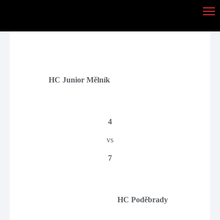
HC Junior Mělník
4
vs
7
HC Poděbrady