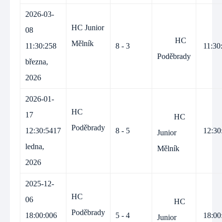
2026-03-
HC Junior
08
HC
Mělník
11:30:25
8
8 - 3
11:30
Poděbrady
března,
2026
2026-01-
HC
17
HC
Poděbrady
12:30:54
17
8 - 5
12:30
Junior
ledna,
Mělník
2026
2025-12-
HC
06
HC
Poděbrady
18:00:00
6
5 - 4
18:00
Junior