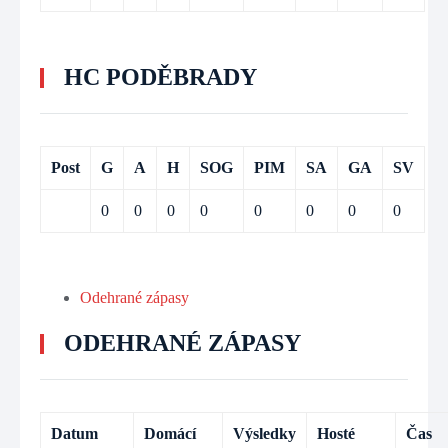
HC PODĚBRADY
Post
G
A
H
SOG
PIM
SA
GA
SV
0
0
0
0
0
0
0
0
Odehrané zápasy
ODEHRANÉ ZÁPASY
Datum
Domácí
Výsledky
Hosté
Čas