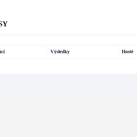
SY
cí
Výsledky
Hosté