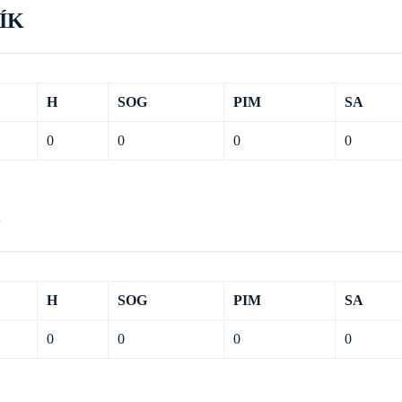
ÍK
H
SOG
PIM
SA
0
0
0
0
3
H
SOG
PIM
SA
0
0
0
0