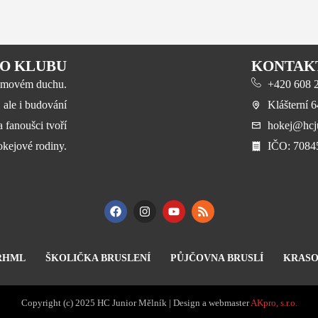
O KLUBU
KONTAK
 týmovém duchu.
+420 608 23
, ale i budování
Klášterní 
a fanoušci tvoří
hokej@hcju
okejové rodiny.
​IČO: 708
RHML
ŠKOLIČKA BRUSLENÍ
PŮJČOVNA BRUSLÍ
KRASO
Copyright (c) 2025 HC Junior Mělník | Design a webmaster
AKpro, s.r.o.