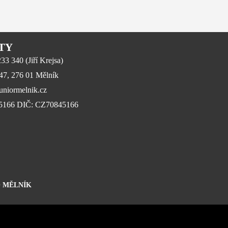
TY
3 340 (Jiří Krejsa)
647, 276 01 Mělník
niormelnik.cz
45166 DIČ: CZ70845166
 MĚLNÍK