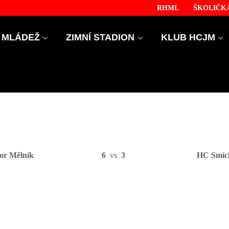
RHML
ŠKOLIČKA
MLÁDEŽ
ZIMNÍ STADION
KLUB HCJM
or Mělník
6
vs
3
HC Smíc