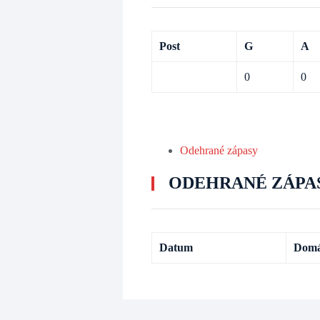
Post
G
A
0
0
Odehrané zápasy
ODEHRANÉ ZÁPA
Datum
Domá