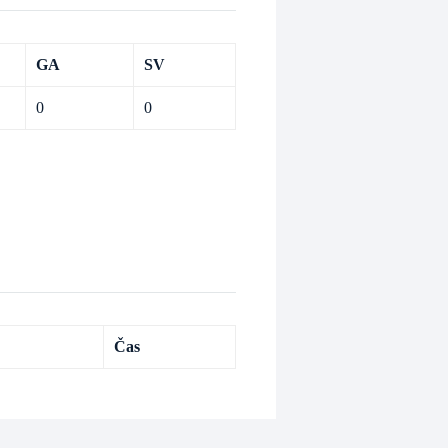
GA
SV
0
0
Čas