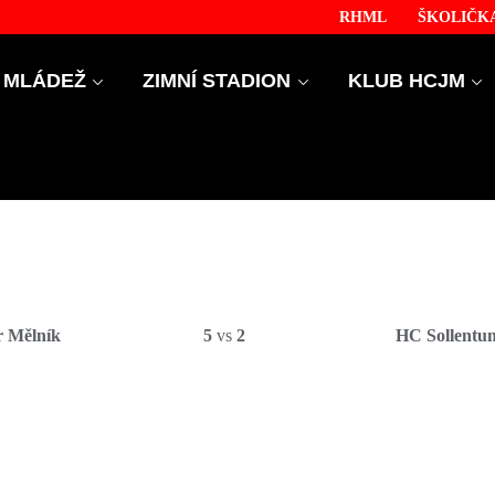
RHML
ŠKOLIČKA
MLÁDEŽ
ZIMNÍ STADION
KLUB HCJM
r Mělník
5
vs
2
HC Sollentu