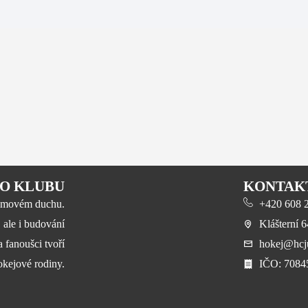
O KLUBU
KONTAK
 týmovém duchu.
+420 608 23
, ale i budování
Klášterní 
a fanoušci tvoří
hokej@hcju
okejové rodiny.
​IČO: 708