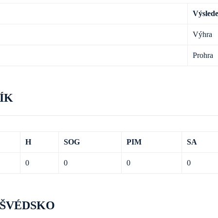
Výsled
Výhra
Prohra
ÍK
H
SOG
PIM
SA
0
0
0
0
 ŠVÉDSKO