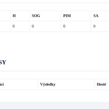
H
SOG
PIM
SA
0
0
0
0
SY
cí
Výsledky
Hosté