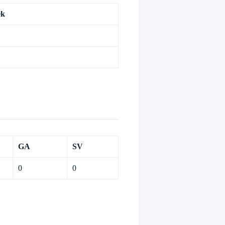
ek
GA
SV
0
0