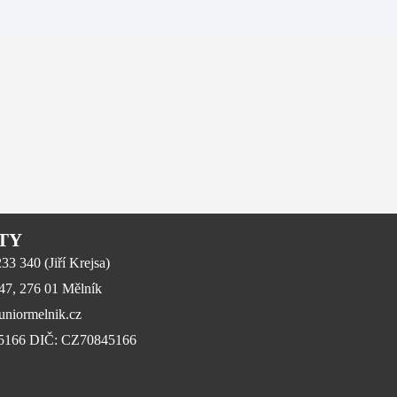
TY
3 340 (Jiří Krejsa)
647, 276 01 Mělník
niormelnik.cz
45166 DIČ: CZ70845166