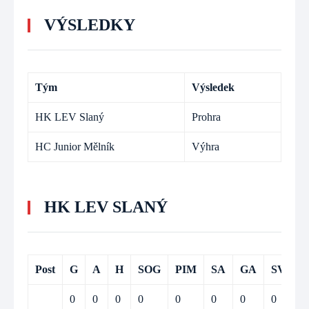
VÝSLEDKY
Tým
Výsledek
HK LEV Slaný
Prohra
HC Junior Mělník
Výhra
HK LEV SLANÝ
Post
G
A
H
SOG
PIM
SA
GA
SV
0
0
0
0
0
0
0
0