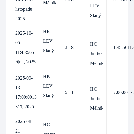
Mělník
LEV
listopadu,
Slaný
2025
HK
2025-10-
LEV
05
HC
3 - 8
11:45:56
11:
Slaný
11:45:56
5
Junior
října, 2025
Mělník
HK
2025-09-
LEV
13
HC
5 - 1
17:00:00
17
Slaný
17:00:00
13
Junior
září, 2025
Mělník
2025-08-
HC
21