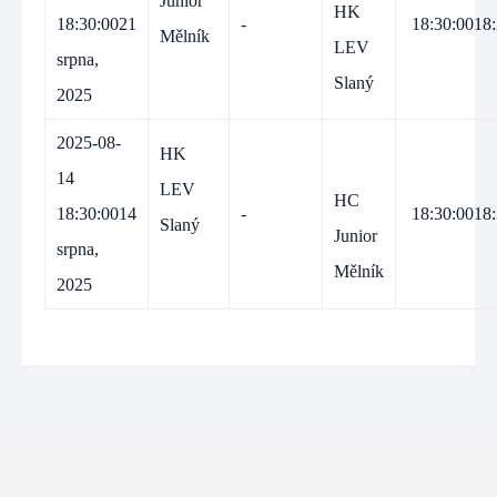
Junior
HK
18:30:00
21
-
18:30:00
18
Mělník
LEV
srpna,
Slaný
2025
2025-08-
HK
14
LEV
HC
18:30:00
14
-
18:30:00
18
Slaný
Junior
srpna,
Mělník
2025