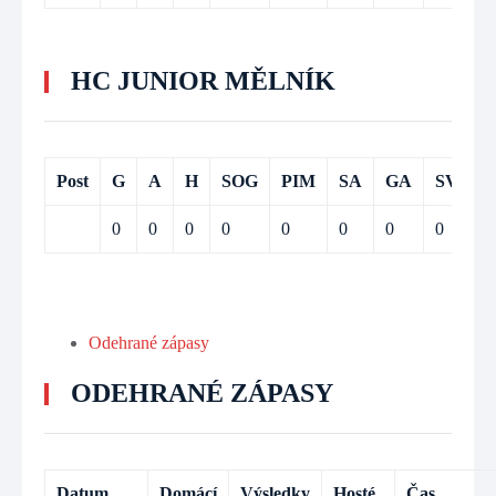
HC JUNIOR MĚLNÍK
Post
G
A
H
SOG
PIM
SA
GA
SV
0
0
0
0
0
0
0
0
Odehrané zápasy
ODEHRANÉ ZÁPASY
Datum
Domácí
Výsledky
Hosté
Čas