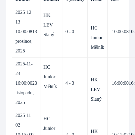
2025-12-
HK
13
LEV
HC
10:00:08
13
0 - 0
10:00:08
10
Slaný
Junior
prosince,
Mělník
2025
2025-11-
HC
23
Junior
HK
16:00:00
23
4 - 3
16:00:00
16
Mělník
LEV
listopadu,
Slaný
2025
2025-11-
HC
02
Junior
HK
10:15:02
2
2 - 0
10:15:02
10