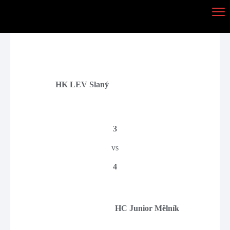
HK LEV Slaný
3
vs
4
HC Junior Mělník